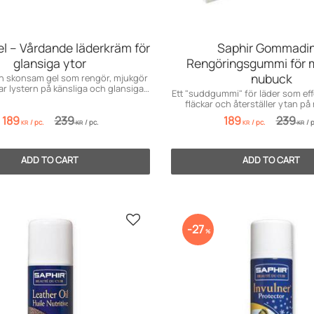
el – Vårdande läderkräm för
Saphir Gommadin
glansiga ytor
Rengöringsgummi för 
nubuck
ch skonsam gel som rengör, mjukgör
r lystern på känsliga och glansiga
Ett "suddgummi" för läder som effe
läder.
fläckar och återställer ytan p
nubuck.
189
239
189
239
/
pc.
/
pc.
/
pc.
/
p
KR
KR
KR
KR
Add to favorites
27
%