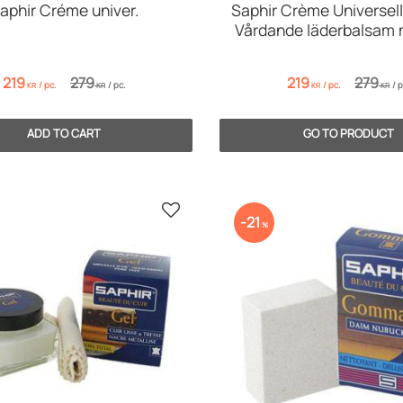
aphir Créme univer.
Saphir Crème Universell
Vårdande läderbalsam 
219
279
219
279
/
pc.
/
pc.
/
pc.
/
p
KR
KR
KR
KR
Add to favorites
21
%