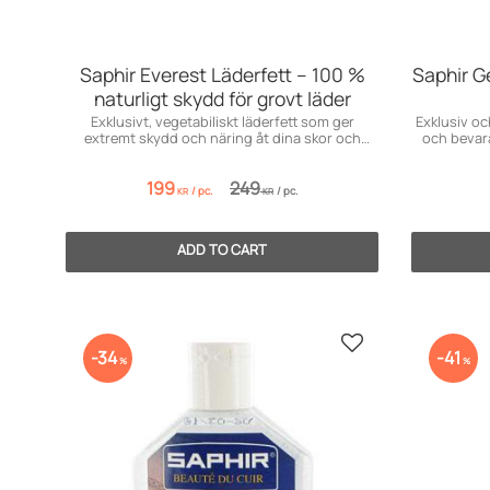
Saphir Everest Läderfett – 100 %
Saphir G
naturligt skydd för grovt läder
Exklusivt, vegetabiliskt läderfett som ger
Exklusiv o
extremt skydd och näring åt dina skor och
och bevara
lädervaror.
199
249
/
pc.
/
pc.
KR
KR
Add to favorites
34
41
%
%