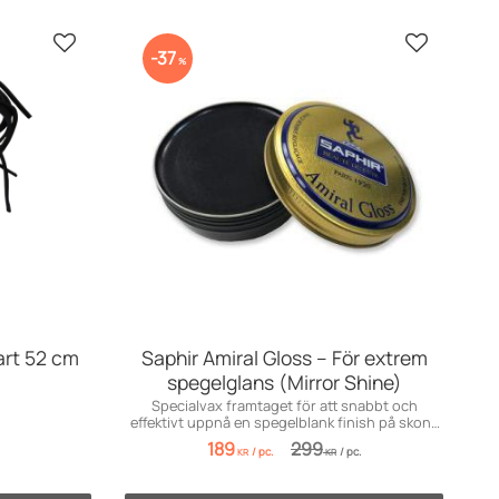
Add to favorites
Add to fav
37
%
art 52 cm
Saphir Amiral Gloss – För extrem
spegelglans (Mirror Shine)
Specialvax framtaget för att snabbt och
effektivt uppnå en spegelblank finish på skons
hårda partier.
189
299
/
pc.
/
pc.
KR
KR