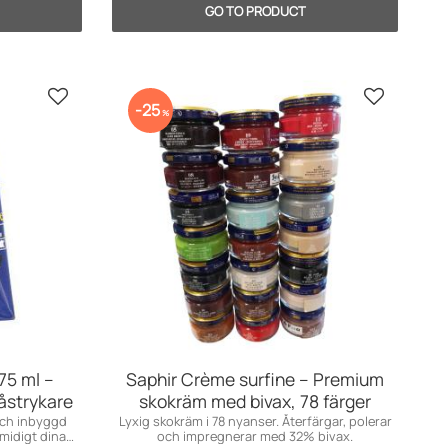
Add to favorites
Add to fav
25
%
75 ml –
Saphir Crème surfine – Premium
åstrykare
skokräm med bivax, 78 färger
och inbyggd
Lyxig skokräm i 78 nyanser. Återfärgar, polerar
midigt dina
och impregnerar med 32% bivax.