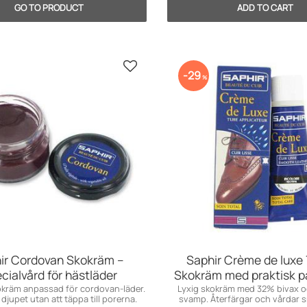
Add to favorites
29
%
ir Cordovan Skokräm –
Saphir Crème de luxe 
cialvård för hästläder
Skokräm med praktisk p
okräm anpassad för cordovan-läder.
Lyxig skokräm med 32% bivax 
djupet utan att täppa till porerna.
svamp. Återfärgar och vårdar s