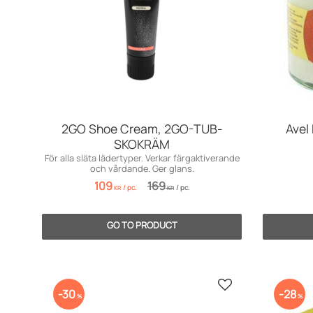
2GO Shoe Cream, 2GO-TUB-
Avel
SKOKRÄM
För alla släta lädertyper. Verkar färgaktiverande
och vårdande. Ger glans.
109
169
/
pc.
/
pc.
KR
KR
Add to favorites
30
28
%
%