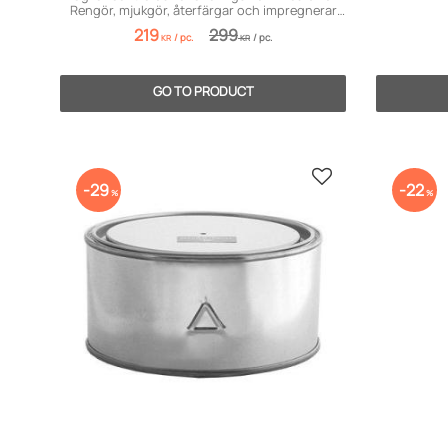
Rengör, mjukgör, återfärgar och impregnerar
läder.
219
299
/
pc.
/
pc.
KR
KR
Add to favorites
29
22
%
%