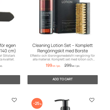
för egen
Cleaning Lotion Set – Komplett
5–140 cm)
Rengöringskit med Borste
! Slitstark
Effektiv och lösningsmedelsfri rengöring för
a kvalitet.
alla material. Komplett set med lotion och
borste!
199
299
pc.
/
pc.
/
pc.
KR
KR
Add to favorites
Add to fav
25
%