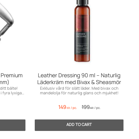
i Premium
Leather Dressing 90 ml – Naturlig
 mm)
Läderkräm med Bivax & Sheasmör
itt bälte!
Exklusiv vård för slätt läder. Med bivax och
i fyra lyxiga
mandelolja för naturlig glans och mjukhet!
149
199
/
pc.
/
pc.
KR
KR