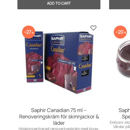
Add to favorites
27
20
%
%
Saphir Canadian 75 ml –
Saph
Renoveringskräm för skinnjackor &
Spe
läder
Exklusiv sk
Vårdar på 
Högkoncentrerad renoveringskräm med bivax.