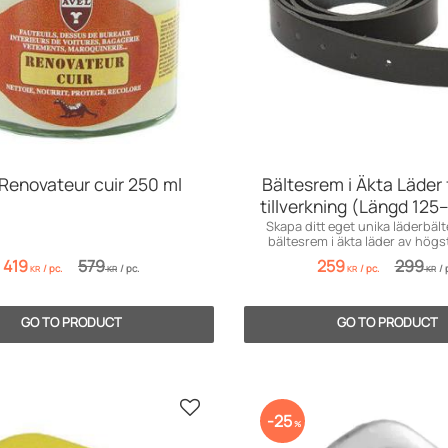
 Renovateur cuir 250 ml
Bältesrem i Äkta Läder 
tillverkning (Längd 12
Skapa ditt eget unika läderbälte
bältesrem i äkta läder av högst
419
579
259
299
/
pc.
/
pc.
/
pc.
/
KR
KR
KR
KR
Add to favorites
25
%