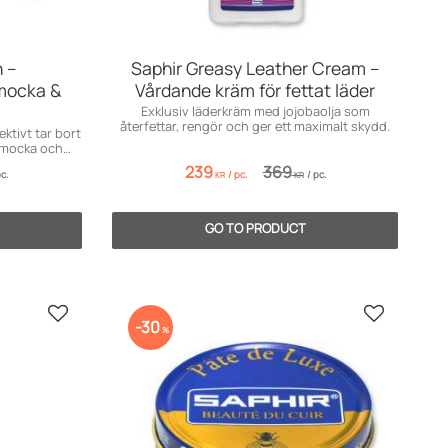
 –
Saphir Greasy Leather Cream –
mocka &
Vårdande kräm för fettat läder
Exklusiv läderkräm med jojobaolja som
återfettar, rengör och ger ett maximalt skydd.
ktivt tar bort
å mocka och
239
369
c.
/
pc.
/
pc.
KR
KR
Add to favorites
Add to fav
30
%