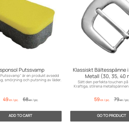
sponsol Putssvamp
Klassiskt Bältesspänne 
Metall (30, 35, 40
 Putssvamp" är en produkt avsedd
ng, smörjning och putsning av läder.
Sätt den perfekta touchen på d
Kraftiga, stilrena metallspännen 
finishar.
49
68
59
79
/
pc.
/
pc.
/
pc.
/
pc.
KR
KR
KR
KR