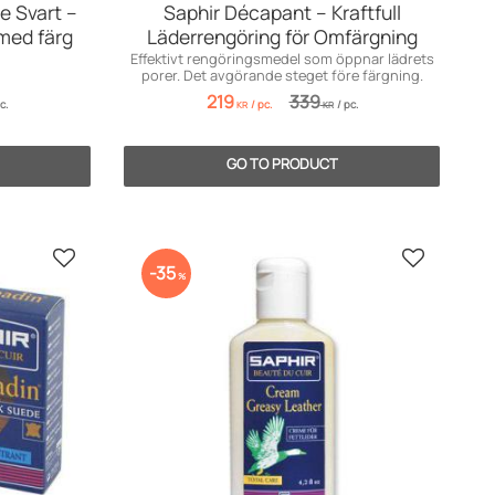
e Svart –
Saphir Décapant – Kraftfull
med färg
Läderrengöring för Omfärgning
Effektivt rengöringsmedel som öppnar lädrets
porer. Det avgörande steget före färgning.
219
339
c.
/
pc.
/
pc.
KR
KR
Add to favorites
Add to fav
35
%