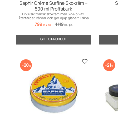
Saphir Créme Surfine Skokräm –
S
500 ml Proffsburk
Exklusiv fransk skokräm med 32% bivax.
Återfärgar, vårdar och ger djup glans till dina
läderskor.
799
1 119
/
pc.
/
pc.
KR
KR
Add to favorites
20
21
%
%