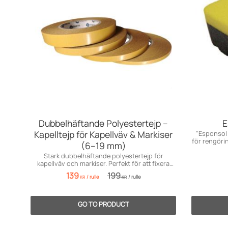
Dubbelhäftande Polyestertejp –
E
Kapelltejp för Kapellväv & Markiser
"Esponsol
för rengöri
(6–19 mm)
Stark dubbelhäftande polyestertejp för
kapellväv och markiser. Perfekt för att fixera
tyget innan sömnad. Ej för kapellfönster.
139
199
/
rulle
/
rulle
KR
KR