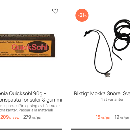
Add to favorites
21
%
nia Quicksohl 90g –
Riktigt Mokka Snöre, Sv
onspasta för sulor & gummi
1 st varianter
ispackel för lagning av hål i sulor
tna kanter. Passar alla material!
209
279
15
19
/
pc.
/
pc.
/
pc.
/
pc.
KR
KR
KR
KR