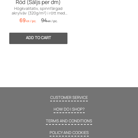
Röd (Säljs per dm)
Högkvalitativ, spinnfärgad
akrylväv (320g/m²) i rött med
maximal färgäkthet och PU-
69
94
/
pc.
/
pc.
coating. Premium!
KR
KR
CUSTOMER SERVICE
HOW DO I SHOP?
TERMS AND CONDITIONS
POLICY AND COOKIES