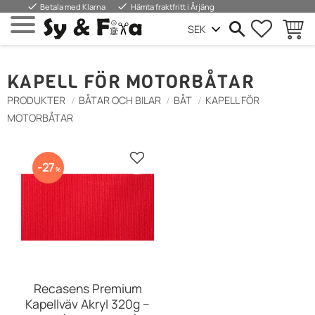
done
done
Betala med Klarna
Hämta fraktfritt i Årjäng
FAVORIT
BASKE
Menu
KAPELL FÖR MOTORBÅTAR
PRODUKTER
BÅTAR OCH BILAR
BÅT
KAPELL FÖR
MOTORBÅTAR
Add to favorites
27
%
Recasens Premium
Kapellväv Akryl 320g –